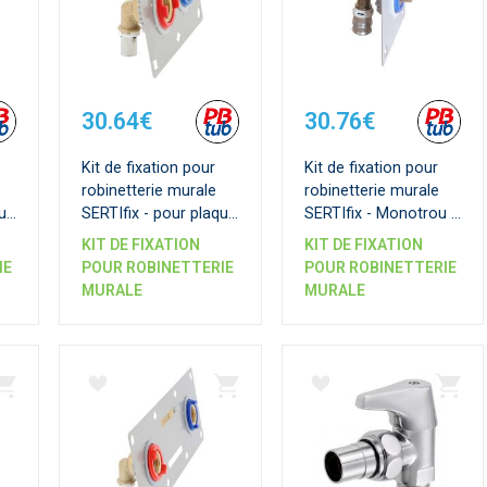
30.64€
30.76€
Kit de fixation pour
Kit de fixation pour
robinetterie murale
robinetterie murale
que
SERTIfix - pour plaque
SERTIfix - Monotrou -
t
13 mm - Entraxe 55
pour plaque 13 mm -
KIT DE FIXATION
KIT DE FIXATION
mm - Raccords à
Raccords
IE
POUR ROBINETTERIE
POUR ROBINETTERIE
Sertir SERTIpress
Multicouche Alpex-
MURALE
MURALE
Duo XS