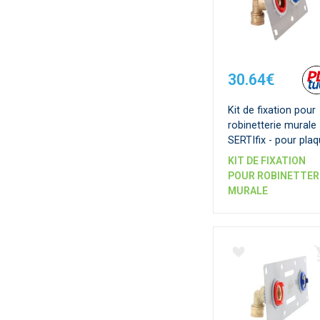
30.64€
Kit de fixation pour
robinetterie murale
SERTIfix - pour pla
13 mm - Ecartemen
KIT DE FIXATION
55 mm - Raccords
POUR ROBINETTER
PER à Glissement
MURALE
SERTIgliss