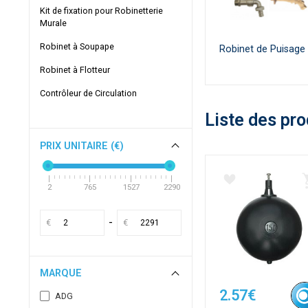
Kit de fixation pour Robinetterie
Murale
Robinet à Soupape
Robinet de Puisage
Robinet à Flotteur
Contrôleur de Circulation
Liste des pro
PRIX UNITAIRE (€)
2
765
1527
2290
-
€
€
MARQUE
2.57€
ADG