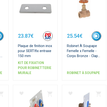
23.87€
25.54€
Plaque de finition inox
Robinet À Soupape
pour SERTIfix entraxe
Femelle x Femelle -
pet
150 mm
Corps Bronze - Clapet
PTFE.
KIT DE FIXATION
POUR ROBINETTERIE
PE
MURALE
ROBINET À SOUPAPE