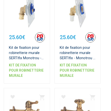
25.60€
25.60€
Kit de fixation pour
Kit de fixation pour
robinetterie murale
robinetterie murale
SERTIfix Monotrou -
SERTIfix - Monotrou -
pour plaque 13 mm -
pour plaque 13 mm -
KIT DE FIXATION
KIT DE FIXATION
Raccords PER à
Raccords à Sertir
POUR ROBINETTERIE
POUR ROBINETTERIE
Glissement SERTIgliss
SERTIpress
MURALE
MURALE