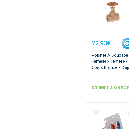
22.93€
Robinet À Soupape
Femelle x Femelle -
Corps Bronze - Cla
Métal
ROBINET À SOUPA