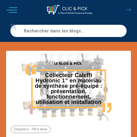
Degazeur - Pot à boue