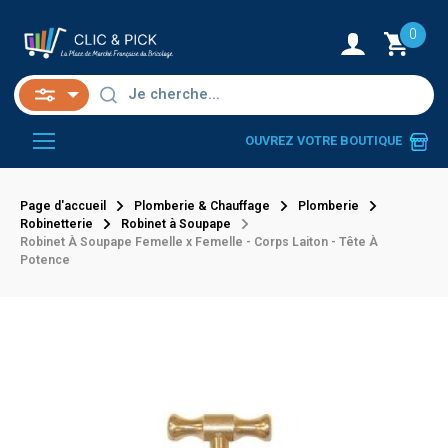
0
OUVREZ VOTRE BOUTIQUE
Page d'accueil
Plomberie & Chauffage
Plomberie
Robinetterie
Robinet à Soupape
Robinet À Soupape Femelle x Femelle - Corps Laiton - Tête À
Potence