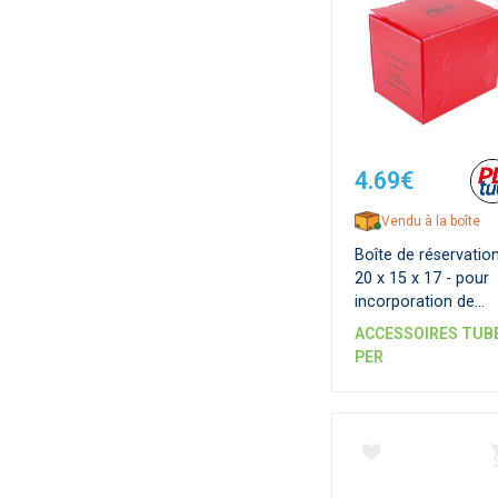
4.69€
Vendu à la boîte
Boîte de réservation
20 x 15 x 17 - pour
incorporation de
canalisation en dall
ACCESSOIRES TUB
béton
PER