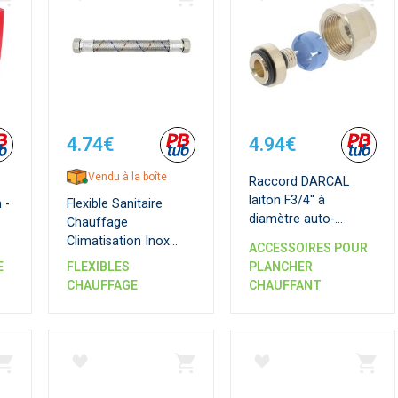
4.74€
4.94€
Vendu à la boîte
Raccord DARCAL
laiton F3/4'' à
 -
Flexible Sanitaire
diamètre auto-
Chauffage
adaptable pour tube
Climatisation Inox
ACCESSOIRES POUR
PER
e
Femelle x Femelle DN
E
FLEXIBLES
PLANCHER
15 mm - Série
CHAUFFAGE
CHAUFFANT
Standard