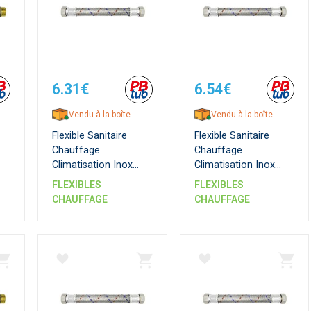
6.31€
6.54€
Vendu à la boîte
Vendu à la boîte
Flexible Sanitaire
Flexible Sanitaire
Chauffage
Chauffage
Climatisation Inox
Climatisation Inox
15
Femelle x Femelle DN
Femelle x Femelle DN
FLEXIBLES
FLEXIBLES
d
15 mm - Série Plus
19 mm - Série
CHAUFFAGE
CHAUFFAGE
QB
Standard