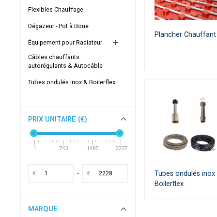
Flexibles Chauffage
Dégazeur - Pot à Boue
Plancher Chauffant
Équipement pour Radiateur
Câbles chauffants
autorégulants & Autocâble
Tubes ondulés inox & Boilerflex
PRIX UNITAIRE (€)
1
743
1485
2227
-
€
€
Tubes ondulés inox
Boilerflex
MARQUE