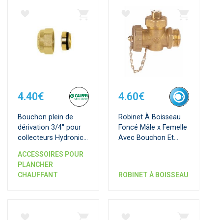
4.40€
4.60€
Bouchon plein de
Robinet À Boisseau
dérivation 3/4'' pour
Foncé Mâle x Femelle
collecteurs Hydronic,
Avec Bouchon Et
série S2 et STC
ChaÎnette Pvc
ACCESSOIRES POUR
PLANCHER
CHAUFFANT
ROBINET À BOISSEAU