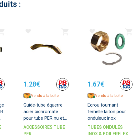
duits :
1.28€
1.67€
Vendu à la boîte
Vendu à la boîte
ge
Guide-tube équerre
Ecrou tournant
ER
acier bichromaté
femelle laiton pour
pour tube PER nu et
onduleux inox
gainé
E
ACCESSOIRES TUBE
TUBES ONDULÉS
PER
INOX & BOILERFLEX