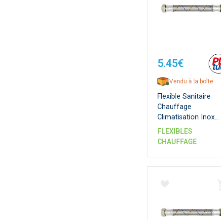
5.45€
Vendu à la boîte
Flexible Sanitaire
Chauffage
Climatisation Inox
Femelle x Mâle DN 
FLEXIBLES
mm - Série Standar
CHAUFFAGE