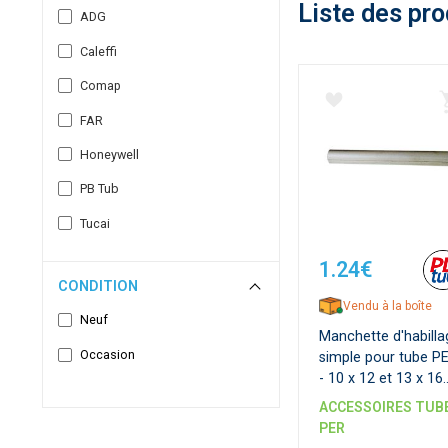
Liste des pro
ADG
Caleffi
Comap
FAR
Honeywell
PB Tub
Tucai
1.24€
CONDITION
Vendu à la boîte
Neuf
Manchette d'habilla
Occasion
simple pour tube P
- 10 x 12 et 13 x 16
mm
ACCESSOIRES TUB
PER