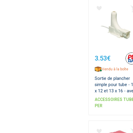
3.53€
Vendu à la boîte
Sortie de plancher
simple pour tube - 
x 12 et 13 x 16 - av
guide-tube intégré
ACCESSOIRES TUB
PER