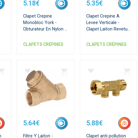
5.18€
5.35€
Clapet Crepine
Clapet Crepine A
Monobloc York -
Levee Verticale -
Obturateur En Nylon -
Clapet Laiton Revetu
Crepine Inox
Nbr
CLAPETS CRÉPINES
CLAPETS CRÉPINES
5.64€
5.88€
n
Filtre Y Laiton -
Clapet anti pollution