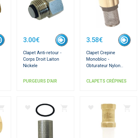
3.00€
3.58€
Clapet Anti-retour -
Clapet Crepine
Corps Droit Laiton
Monobloc -
Nickele
Obturateur Nylon
Revetu Nbr - Crepine
Inox
PURGEURS D'AIR
CLAPETS CRÉPINES