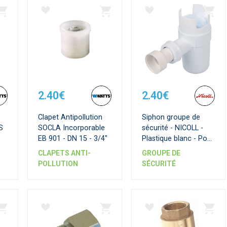
2.40€
2.40€
Clapet Antipollution
Siphon groupe de
S
SOCLA Incorporable
sécurité - NICOLL -
EB 901 - DN 15 - 3/4"
Plastique blanc - Pose
facile Nicoll
CLAPETS ANTI-
GROUPE DE
POLLUTION
SÉCURITÉ