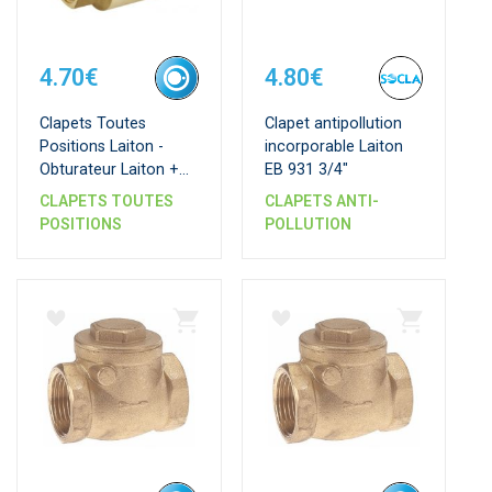
4.70€
4.80€
Clapets Toutes
Clapet antipollution
Positions Laiton -
incorporable Laiton
Obturateur Laiton +
EB 931 3/4"
Joint Nbr - Série
CLAPETS TOUTES
CLAPETS ANTI-
étoile
POSITIONS
POLLUTION