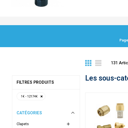
Page
131
Artic
Les sous-cat
FILTRES PRODUITS
1€ - 12174€
CATÉGORIES
Clapets