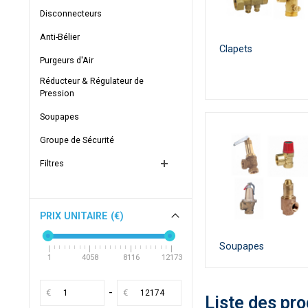
Disconnecteurs
Anti-Bélier
Clapets
Purgeurs d'Air
Réducteur & Régulateur de
Pression
Soupapes
Groupe de Sécurité
Filtres
PRIX UNITAIRE (€)
Soupapes
1
4058
8116
12173
-
€
€
Liste des pro