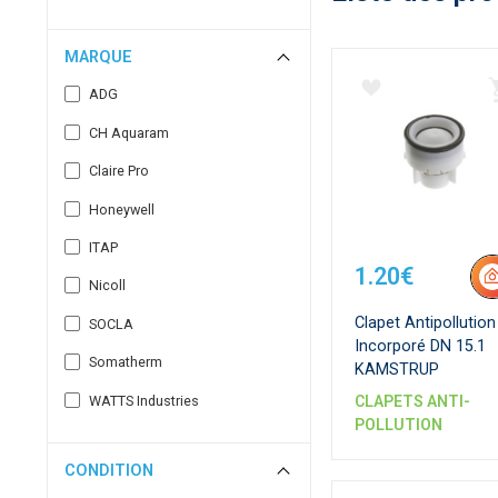
MARQUE
ADG
CH Aquaram
Claire Pro
Honeywell
ITAP
1.20€
Nicoll
Clapet Antipollution
SOCLA
Incorporé DN 15.1
Somatherm
KAMSTRUP
WATTS Industries
CLAPETS ANTI-
POLLUTION
CONDITION