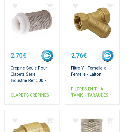
2.70€
2.76€
Crepine Seule Pour
Filtre Y - Femelle x
Clapets Serie
Femelle - Laiton
Industrie Ref 500 -
500sf et 504
FILTRES EN T - À
CLAPETS CRÉPINES
TAMIS - TARAUDÉS