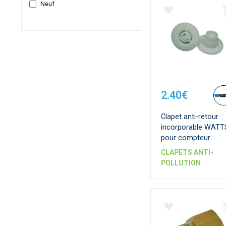
Neuf
2.40€
Clapet anti-retour
incorporable WATT
pour compteur
vitesse FO - DN 15 -
CLAPETS ANTI-
3/4"
POLLUTION