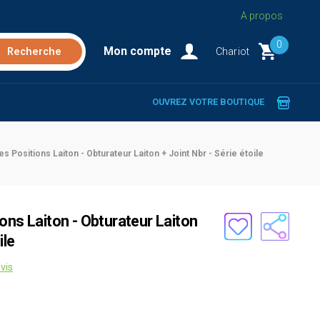
A propos
0
Mon compte
Chariot
OUVREZ VOTRE BOUTIQUE
s Positions Laiton - Obturateur Laiton + Joint Nbr - Série étoile
ons Laiton - Obturateur Laiton
ile
vis