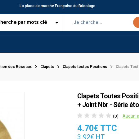
La place de marché Française du Bricolage
tion des Réseaux
Clapets
Clapets toutes Positions
Clapets Toute
Clapets Toutes Positi
+ Joint Nbr - Série éto
Aucun a
(0)
4.70€ TTC
3.92€ HT