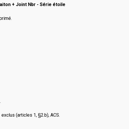
iton + Joint Nbr - Série étoile
primé.
.
xclus (articles 1, §2.b), ACS.