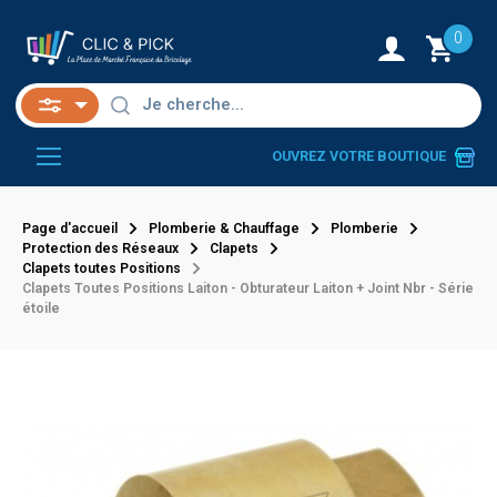
0
OUVREZ VOTRE BOUTIQUE
Page d'accueil
Plomberie & Chauffage
Plomberie
Protection des Réseaux
Clapets
Clapets toutes Positions
Clapets Toutes Positions Laiton - Obturateur Laiton + Joint Nbr - Série
étoile