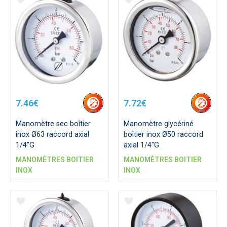
7.46€
7.72€
Manomètre sec boîtier
Manomètre glycériné
inox Ø63 raccord axial
boîtier inox Ø50 raccord
1/4"G
axial 1/4"G
MANOMÈTRES BOITIER
MANOMÈTRES BOITIER
INOX
INOX