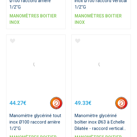
Ø100 raccord arrière
inox Ø100 raccord vertical
1/2"G
1/2"G
MANOMÈTRES BOITIER
MANOMÈTRES BOITIER
INOX
INOX
44.27€
49.33€
Manomètre glycériné tout
Manomètre glycériné
inox Ø100 raccord arrière
boîtier inox Ø63 à Echelle
1/2"G
Dilatée - raccord vertical
1/4"G