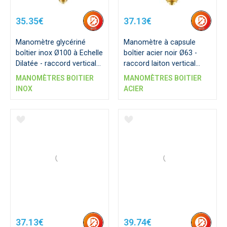
35.35€
37.13€
Manomètre glycériné
Manomètre à capsule
boîtier inox Ø100 à Echelle
boîtier acier noir Ø63 -
Dilatée - raccord vertical
raccord laiton vertical
1/4"G
1/4"G
MANOMÈTRES BOITIER
MANOMÈTRES BOITIER
INOX
ACIER
37.13€
39.74€