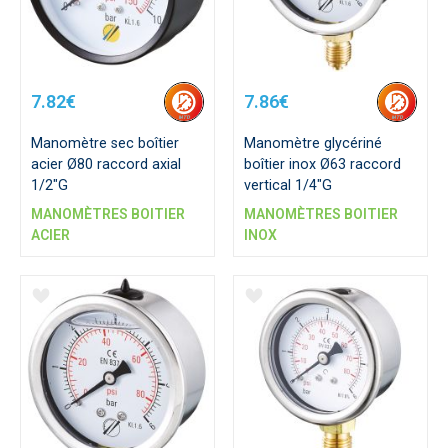
7.82€
7.86€
Manomètre sec boîtier
Manomètre glycériné
acier Ø80 raccord axial
boîtier inox Ø63 raccord
1/2"G
vertical 1/4"G
MANOMÈTRES BOITIER
MANOMÈTRES BOITIER
ACIER
INOX