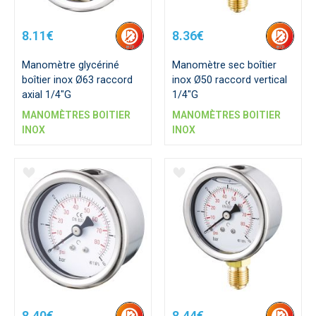
8.11€
8.36€
Manomètre glycériné
Manomètre sec boîtier
boîtier inox Ø63 raccord
inox Ø50 raccord vertical
axial 1/4"G
1/4"G
MANOMÈTRES BOITIER
MANOMÈTRES BOITIER
INOX
INOX
8.40€
8.44€