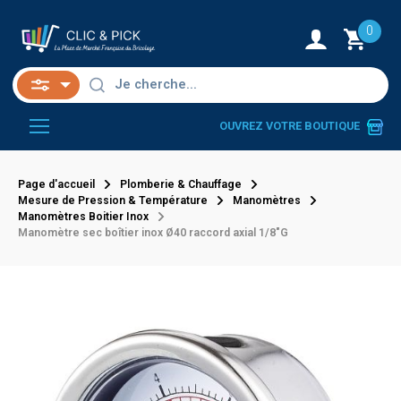
0
OUVREZ VOTRE BOUTIQUE
Page d'accueil
Plomberie & Chauffage
Mesure de Pression & Température
Manomètres
Manomètres Boitier Inox
Manomètre sec boîtier inox Ø40 raccord axial 1/8"G