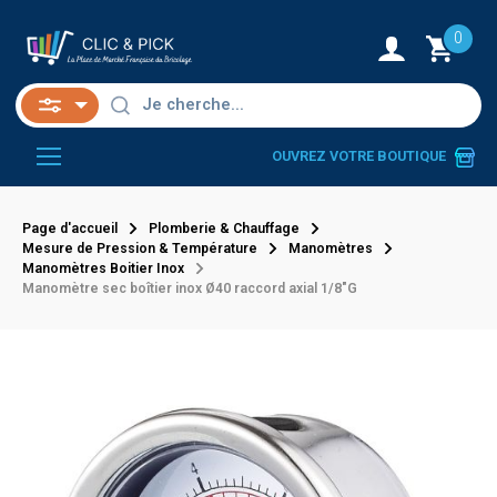
0
OUVREZ VOTRE BOUTIQUE
Page d'accueil
Plomberie & Chauffage
Mesure de Pression & Température
Manomètres
Manomètres Boitier Inox
Manomètre sec boîtier inox Ø40 raccord axial 1/8"G