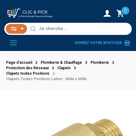
0
OUVREZ VOTRE BOUTIQUE
Page d'accueil
Plomberie & Chauffage
Plomberie
Protection des Réseaux
Clapets
Clapets toutes Positions
Clapets Toutes Positions Laiton - Mâle x Mâle