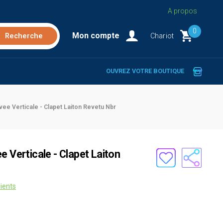
A propos
0
Mon compte
Chariot
OUVREZ VOTRE BOUTIQUE
vee Verticale - Clapet Laiton Revetu Nbr
e Verticale - Clapet Laiton
lients