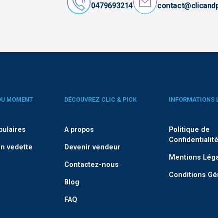
0479693214
contact@clicand
DU MOMENT
DÉCOUVREZ CLIC & PICK
INFORMATIONS 
pulaires
A propos
Politique de
Confidentialit
n vedette
Devenir vendeur
Mentions Lég
Contactez-nous
Conditions Gé
Blog
FAQ