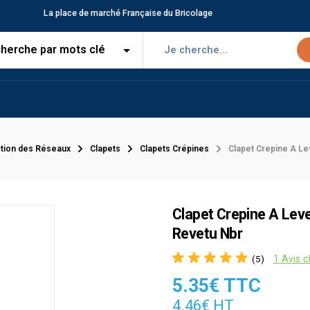
La place de marché Française du Bricolage
tion des Réseaux
Clapets
Clapets Crépines
Clapet Crepine A Le
Clapet Crepine A Leve
Revetu Nbr
1 Avis c
(5)
5.35€ TTC
4.46€ HT