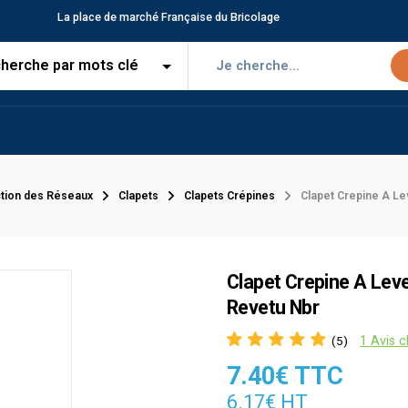
La place de marché Française du Bricolage
tion des Réseaux
Clapets
Clapets Crépines
Clapet Crepine A Le
Clapet Crepine A Leve
Revetu Nbr
1 Avis c
(5)
7.40€ TTC
6.17€ HT