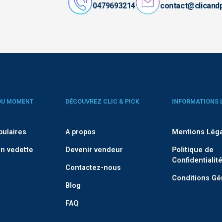
0479693214
contact@clicand
DU MOMENT
DÉCOUVREZ CLIC & PICK
INFORMATIONS 
pulaires
A propos
Mentions Lég
n vedette
Devenir vendeur
Politique de
Confidentialit
Contactez-nous
Conditions Gé
Blog
FAQ