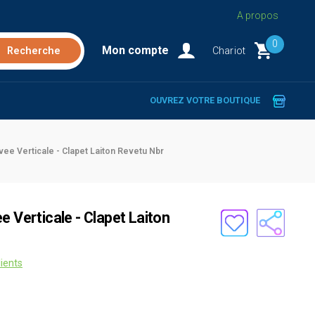
A propos
0
Mon compte
Chariot
OUVREZ VOTRE BOUTIQUE
vee Verticale - Clapet Laiton Revetu Nbr
e Verticale - Clapet Laiton
lients