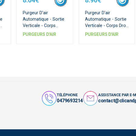
8.64€
8.96€
Purgeur D'air
Purgeur D'air
ie
Automatique - Sortie
Automatique - Sortie
Verticale - Corps
Verticale - Corps Droit
Équerre Laiton
Laiton Nickele
PURGEURS D'AIR
PURGEURS D'AIR
Nickele
TÉLÉPHONE
ASSISTANCE PAR E-M
0479693214
contact@clicand