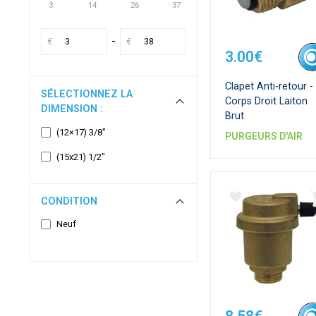
3
14
26
37
-
€
€
3.00€
Clapet Anti-retour -
SÉLECTIONNEZ LA
Corps Droit Laiton
DIMENSION :
Brut
(12×17) 3/8"
PURGEURS D'AIR
(15x21) 1/2"
CONDITION
Neuf