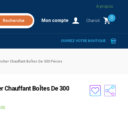
A propos
0
Mon compte
Chariot
OUVREZ VOTRE BOUTIQUE
ncher Chauffant BoÎtes De 300 Pièces
r Chauffant BoÎtes De 300
vis