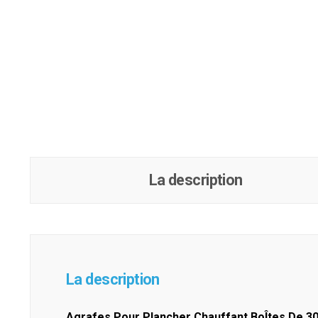
La description
La description
Agrafes Pour Plancher Chauffant BoÎtes De 3