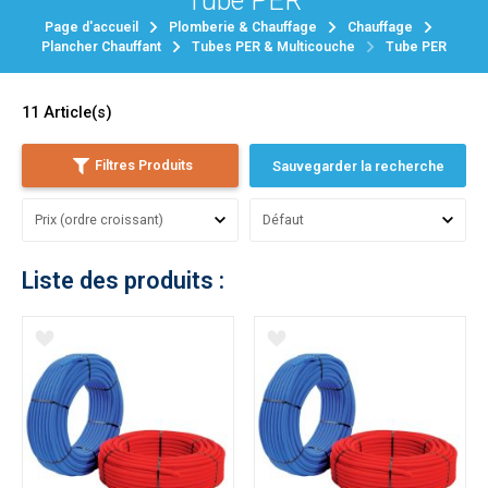
Tube PER
Page d'accueil
Plomberie & Chauffage
Chauffage
Plancher Chauffant
Tubes PER & Multicouche
Tube PER
11
Article(s)
Filtres Produits
Sauvegarder la recherche
Liste des produits :