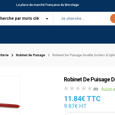
La place de marché Française du Bricolage
tterie
Robinet de Puisage
Robinet De Puisage Double Sorties À Sp
Robinet De Puisage D
Aucun a
(0)
11.84€ TTC
9.87€ HT