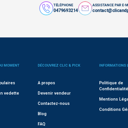
TÉLÉPHONE
ASSISTANCE PAR E-M
0479693214
contact@clicand
DU MOMENT
DÉCOUVREZ CLIC & PICK
INFORMATIONS 
pulaires
A propos
Politique de
Confidentialit
n vedette
Devenir vendeur
Mentions Lég
Contactez-nous
Conditions Gé
Blog
FAQ