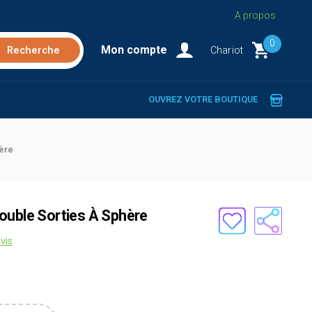
A propos
0
Mon compte
Chariot
OUVREZ VOTRE BOUTIQUE
hère
ouble Sorties À Sphère
vis