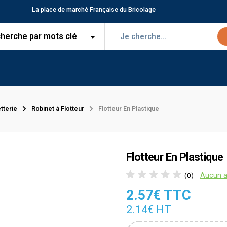
La place de marché Française du Bricolage
tterie
Robinet à Flotteur
Flotteur En Plastique
Flotteur En Plastique
Aucun a
(0)
2.57€ TTC
2.14€ HT