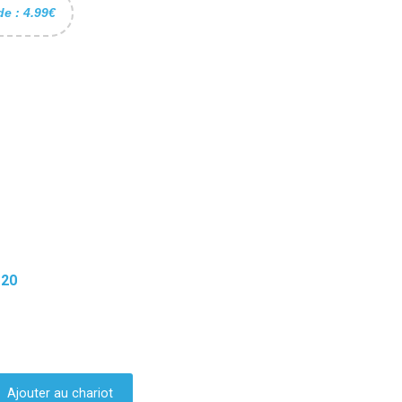
de : 4.99€
120
Ajouter au chariot