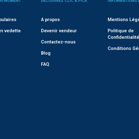
DU MOMENT
DÉCOUVREZ CLIC & PICK
INFORMATIONS 
pulaires
A propos
Mentions Lég
n vedette
Devenir vendeur
Politique de
Confidentialit
Contactez-nous
Conditions Gé
Blog
FAQ