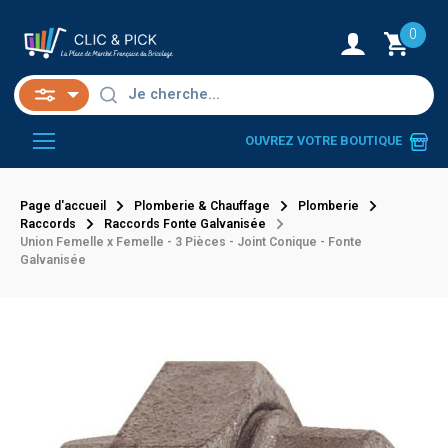
0
OUVREZ VOTRE BOUTIQUE
Page d'accueil
Plomberie & Chauffage
Plomberie
Raccords
Raccords Fonte Galvanisée
Union Femelle x Femelle - 3 Pièces - Joint Conique - Fonte
Galvanisée