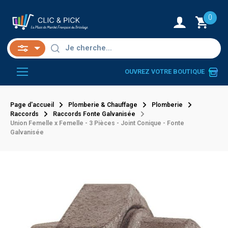
0
OUVREZ VOTRE BOUTIQUE
Page d'accueil
Plomberie & Chauffage
Plomberie
Raccords
Raccords Fonte Galvanisée
Union Femelle x Femelle - 3 Pièces - Joint Conique - Fonte
Galvanisée