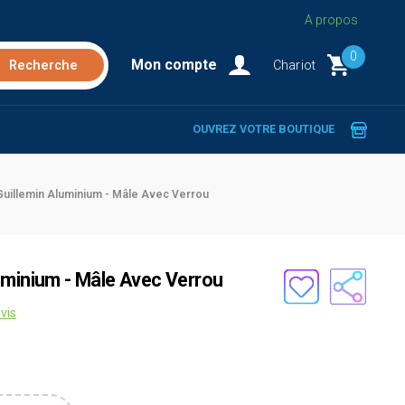
A propos
0
Mon compte
Chariot
OUVREZ VOTRE BOUTIQUE
uillemin Aluminium - Mâle Avec Verrou
uminium - Mâle Avec Verrou
vis