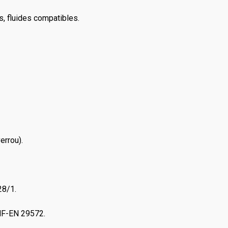
rs, fluides compatibles.
errou).
28/1.
 NF-EN 29572.