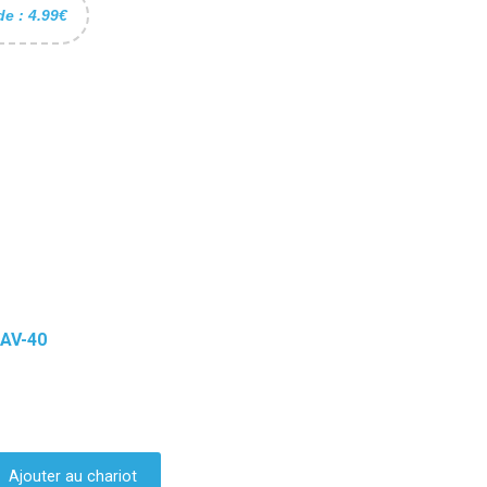
de : 4.99€
AV-40
Ajouter au chariot