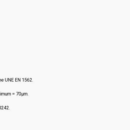
rme UNE EN 1562.
inimum = 70μm.
0242.