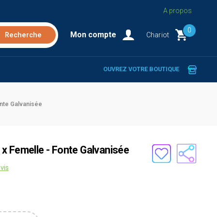
A propos
0
Mon compte
Chariot
OUVREZ VOTRE BOUTIQUE
nte Galvanisée
x Femelle - Fonte Galvanisée
vis