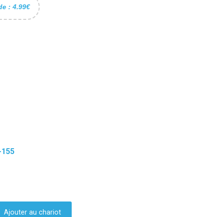
de : 4.99€
-155
Ajouter au chariot