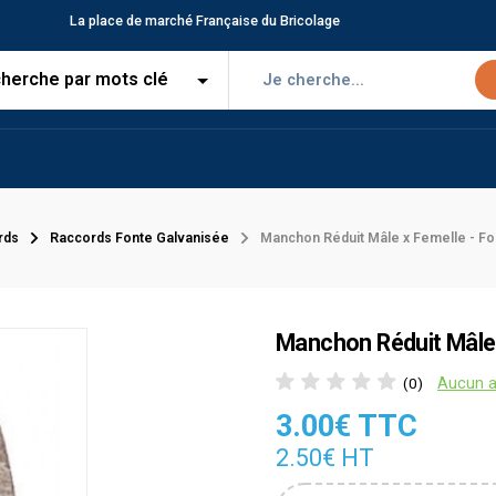
La place de marché Française du Bricolage
rds
Raccords Fonte Galvanisée
Manchon Réduit Mâle x Femelle - Fo
Manchon Réduit Mâle 
Aucun a
(0)
3.00€ TTC
2.50€ HT