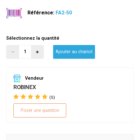
Référence:
FA2-50
Sélectionnez la quantité
Ajouter au chariot
Vendeur
ROBINEX
(5)
Poser une question