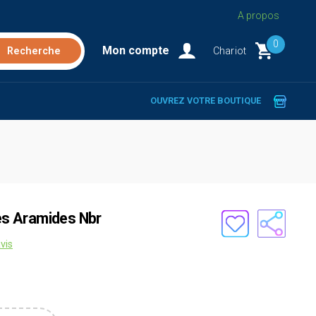
A propos
0
Mon compte
Chariot
OUVREZ VOTRE BOUTIQUE
res Aramides Nbr
vis