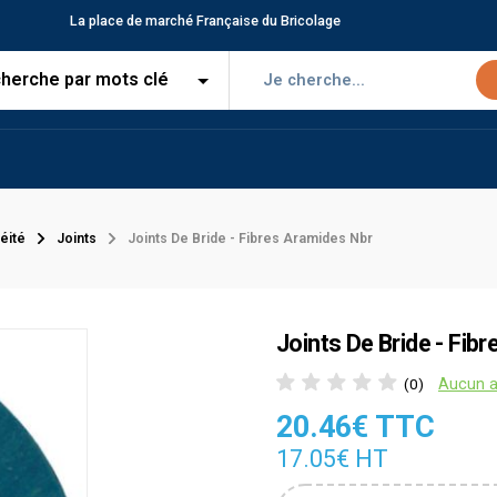
La place de marché Française du Bricolage
éité
Joints
Joints De Bride - Fibres Aramides Nbr
Joints De Bride - Fib
Aucun a
(0)
20.46€ TTC
17.05€ HT