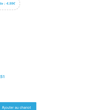
de : 4.99€
251
Ajouter au chariot