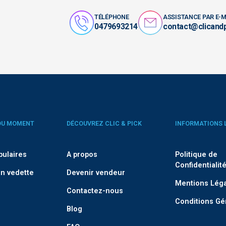
TÉLÉPHONE
ASSISTANCE PAR E-M
0479693214
contact@clicand
DU MOMENT
DÉCOUVREZ CLIC & PICK
INFORMATIONS 
pulaires
A propos
Politique de
Confidentialit
n vedette
Devenir vendeur
Mentions Lég
Contactez-nous
Conditions Gé
Blog