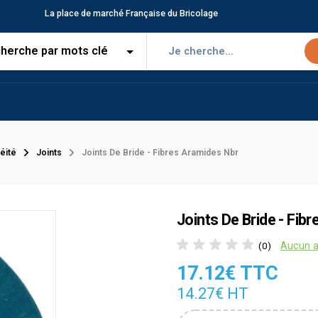
La place de marché Française du Bricolage
éité
Joints
Joints De Bride - Fibres Aramides Nbr
Joints De Bride - Fib
Aucun a
(0)
17.12€ TTC
14.27€ HT