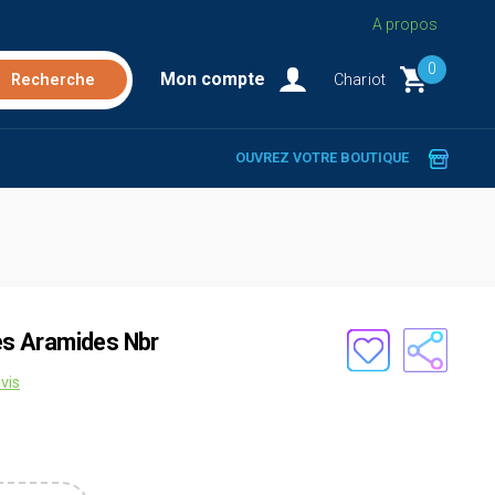
A propos
0
Mon compte
Chariot
OUVREZ VOTRE BOUTIQUE
res Aramides Nbr
vis