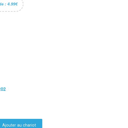
de : 4.99€
202
Ajouter au chariot