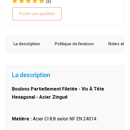
(5)
Poser une question
La description
Politique de livraison
Notes et c
La description
Boulons Partiellement Filetée - Vis À Tête
Hexagonal - Acier Zingué
Matière :
Acier Cl 8.8 selon NF EN 24014.