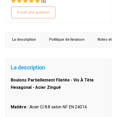
(5)
Poser une question
La description
Politique de livraison
Notes et c
La description
Boulons Partiellement Filetée - Vis À Tête
Hexagonal - Acier Zingué
Matière :
Acier Cl 8.8 selon NF EN 24014.