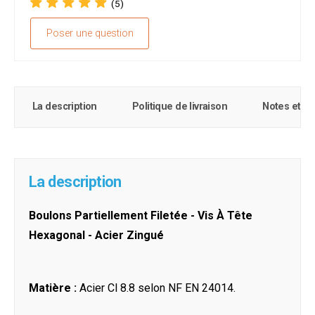
(5)
Poser une question
La description
Politique de livraison
Notes et c
La description
Boulons Partiellement Filetée - Vis À Tête
Hexagonal - Acier Zingué
Matière :
Acier Cl 8.8 selon NF EN 24014.