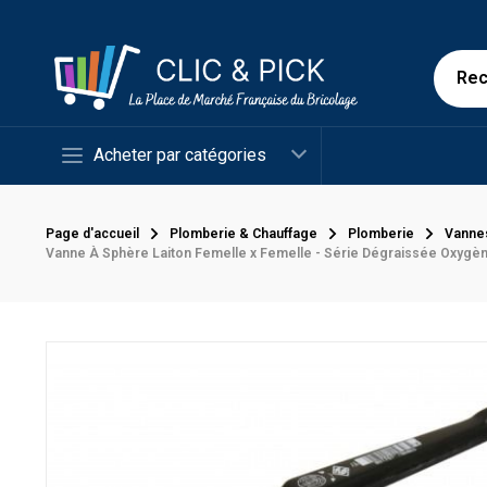
Acheter par catégories
Page d'accueil
Plomberie & Chauffage
Plomberie
Vanne
Vanne À Sphère Laiton Femelle x Femelle - Série Dégraissée Oxygè