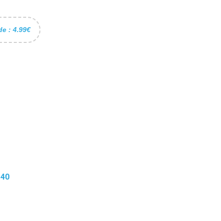
de : 4.99€
-40