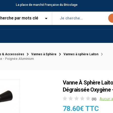
La place de marché Française du Bricolage
s & Accessoires
Vannes à Sphère
Vannes à sphère Laiton
ne - Poignée Aluminium
Vanne À Sphère Laiton
Dégraissée Oxygène 
Aucun a
(0)
78.60€ TTC