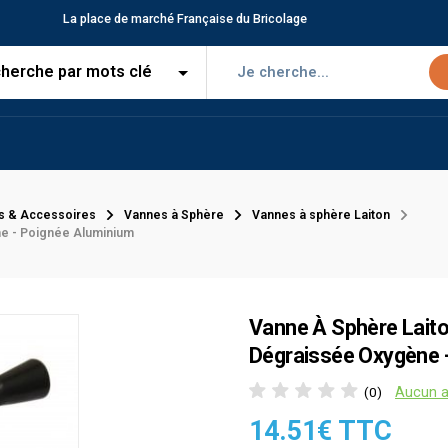
La place de marché Française du Bricolage
s & Accessoires
Vannes à Sphère
Vannes à sphère Laiton
ne - Poignée Aluminium
Vanne À Sphère Laiton
Dégraissée Oxygène 
Aucun a
(0)
14.51€ TTC