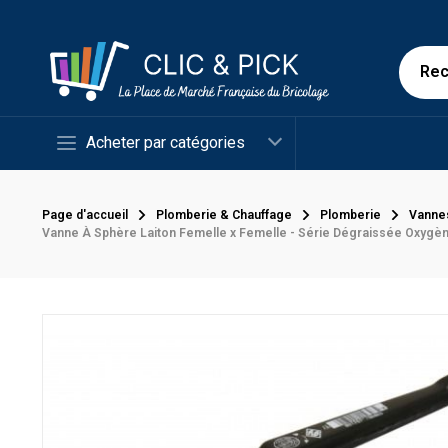
Acheter par catégories
Page d'accueil
Plomberie & Chauffage
Plomberie
Vanne
Vanne À Sphère Laiton Femelle x Femelle - Série Dégraissée Oxygè