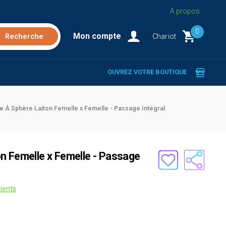
A propos
0
Mon compte
Chariot
OUVREZ VOTRE BOUTIQUE
e À Sphère Laiton Femelle x Femelle - Passage Intégral
n Femelle x Femelle - Passage
lients