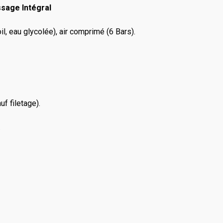
ssage Intégral
il, eau glycolée), air comprimé (6 Bars).
f filetage).
.