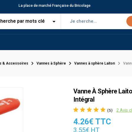
La place de marché Française du Bricolage
s & Accessoires
Vannes à Sphère
Vannes à sphère Laiton
Vann
Vanne À Sphère Laito
Intégral
2 Avis c
(5)
4.26€ TTC
3.55€ HT