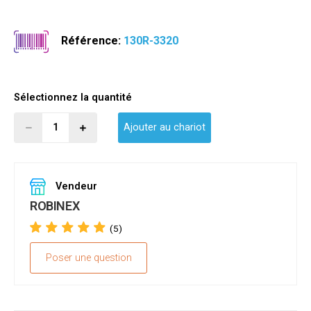
Référence:
130R-3320
Sélectionnez la quantité
Ajouter au chariot
Vendeur
ROBINEX
(5)
Poser une question