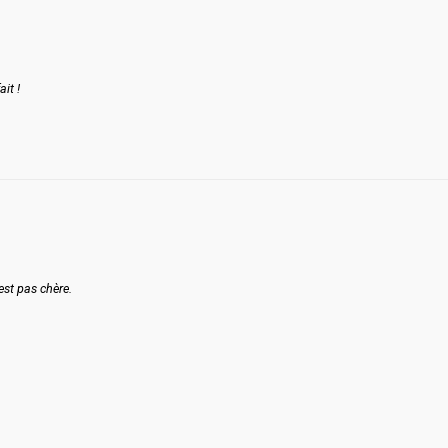
it !
’est pas chère.