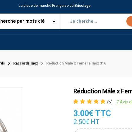
La place de marché Française du Bricolage
rds
Raccords Inox
Réduction Mâle x Femelle Inox 316
Réduction Mâle x Fem
7 Avis c
(5)
3.00€ TTC
2.50€ HT