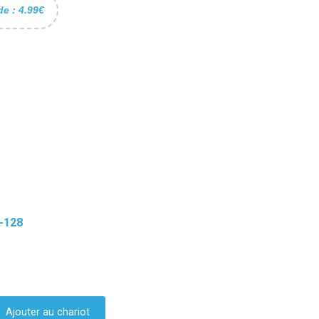
de : 4.99€
-128
Ajouter au chariot