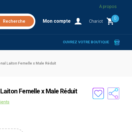
A propos
0
Mon compte
Chariot
OUVREZ VOTRE BOUTIQUE
al Laiton Femelle x Male Réduit
Laiton Femelle x Male Réduit
lients