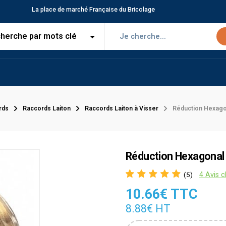
La place de marché Française du Bricolage
rds
Raccords Laiton
Raccords Laiton à Visser
Réduction Hexagon
Réduction Hexagonal 
4 Avis c
(5)
10.66€ TTC
8.88€ HT