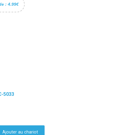
de : 4.99€
C-5033
Ajouter au chariot