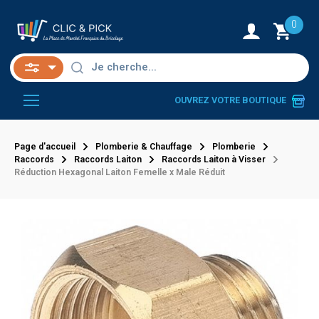
0
OUVREZ VOTRE BOUTIQUE
Page d'accueil
Plomberie & Chauffage
Plomberie
Raccords
Raccords Laiton
Raccords Laiton à Visser
Réduction Hexagonal Laiton Femelle x Male Réduit