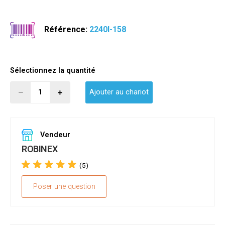
Référence:
2240I-158
Sélectionnez la quantité
Ajouter au chariot
Vendeur
ROBINEX
(5)
Poser une question