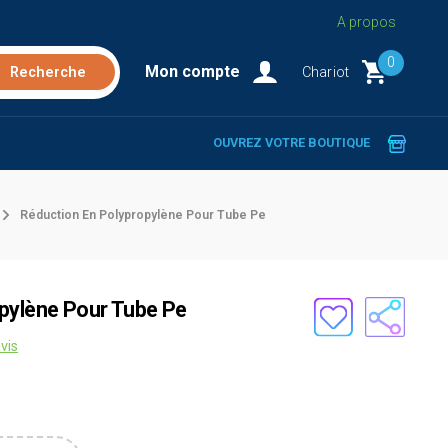
A propos
0
Mon compte
Chariot
OUVREZ VOTRE BOUTIQUE
Réduction En Polypropylène Pour Tube Pe
pylène Pour Tube Pe
vis