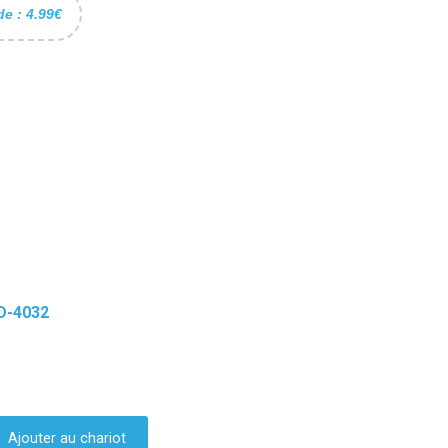
de : 4.99€
D-4032
Ajouter au chariot