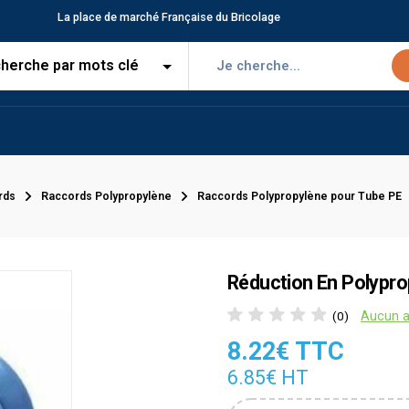
La place de marché Française du Bricolage
rds
Raccords Polypropylène
Raccords Polypropylène pour Tube PE
Réduction En Polypro
Aucun a
(0)
8.22€ TTC
6.85€ HT