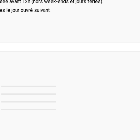
ée avant 12h (hors week-ends et jours féries).
le jour ouvré suivant.