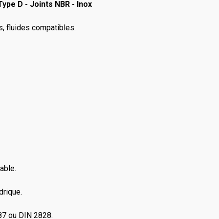
ype D - Joints NBR - Inox
rs, fluides compatibles.
able.
drique.
87 ou DIN 2828.