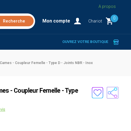
A propos
0
Mon compte
Chariot
OUVREZ VOTRE BOUTIQUE
Cames - Coupleur Femelle - Type D - Joints NBR - Inox
es - Coupleur Femelle - Type
vis