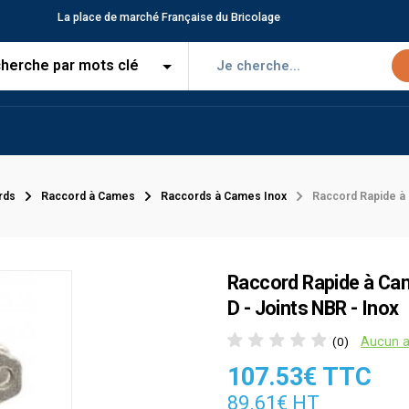
La place de marché Française du Bricolage
rds
Raccord à Cames
Raccords à Cames Inox
Raccord Rapide à 
Raccord Rapide à Cam
D - Joints NBR - Inox
Aucun a
(0)
107.53€ TTC
89.61€ HT