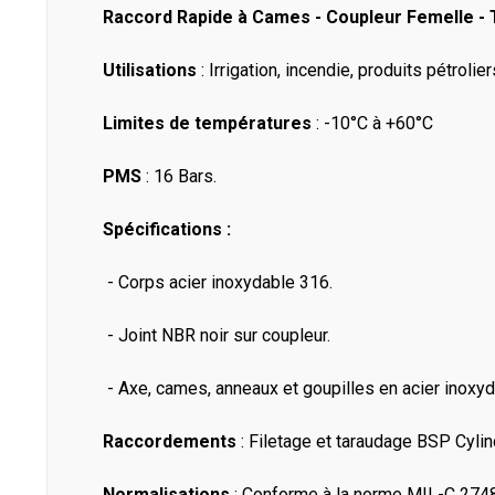
Raccord Rapide à Cames - Coupleur Femelle - T
Utilisations
: Irrigation, incendie, produits pétrolie
Limites de températures
: -10°C à +60°C
PMS
: 16 Bars.
Spécifications :
- Corps acier inoxydable 316.
- Joint NBR noir sur coupleur.
- Axe, cames, anneaux et goupilles en acier inoxyd
Raccordements
: Filetage et taraudage BSP Cylin
Normalisations
: Conforme à la norme MIL-C 274