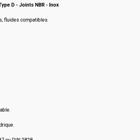
ype D - Joints NBR - Inox
rs, fluides compatibles.
able.
drique.
87 ou DIN 2828.