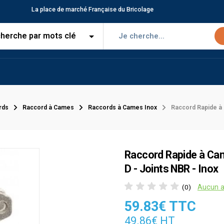
La place de marché Française du Bricolage
rds
Raccord à Cames
Raccords à Cames Inox
Raccord Rapide à 
Raccord Rapide à Cam
D - Joints NBR - Inox
Aucun a
(0)
59.83€ TTC
49.86€ HT