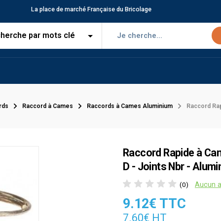
La place de marché Française du Bricolage
rds
Raccord à Cames
Raccords à Cames Aluminium
Raccord Rap
Raccord Rapide à Cam
D - Joints Nbr - Alum
Aucun a
(0)
9.12€ TTC
7.60€ HT