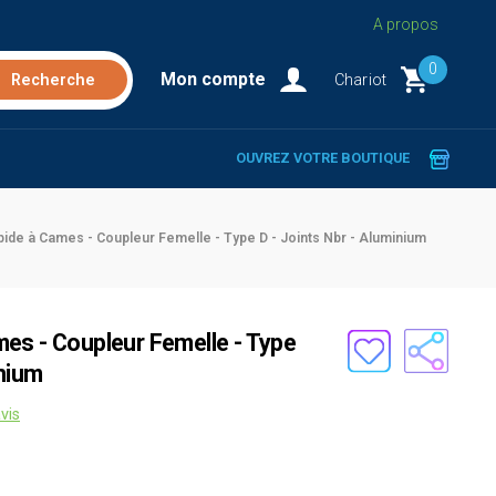
A propos
0
Mon compte
Chariot
OUVREZ VOTRE BOUTIQUE
ide à Cames - Coupleur Femelle - Type D - Joints Nbr - Aluminium
es - Coupleur Femelle - Type
inium
vis