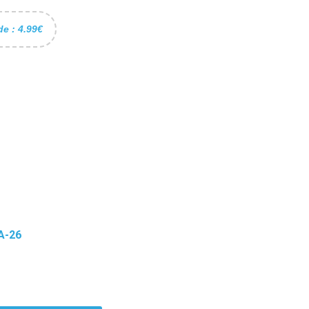
de : 4.99€
A-26