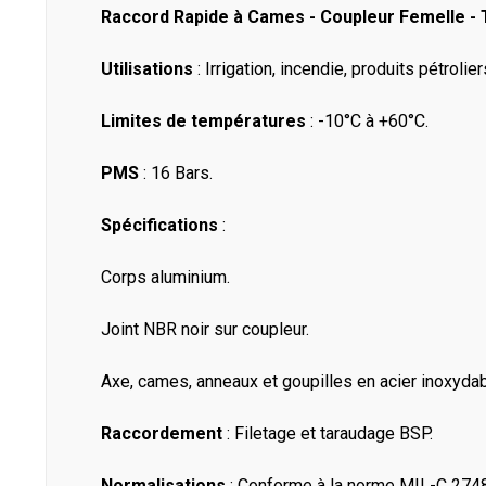
Raccord Rapide à Cames - Coupleur Femelle - T
Utilisations
: Irrigation, incendie, produits pétrolie
Limites de températures
: -10°C à +60°C.
PMS
: 16 Bars.
Spécifications
:
Corps aluminium.
Joint NBR noir sur coupleur.
Axe, cames, anneaux et goupilles en acier inoxydab
Raccordement
: Filetage et taraudage BSP.
Normalisations
: Conforme à la norme MIL-C 274