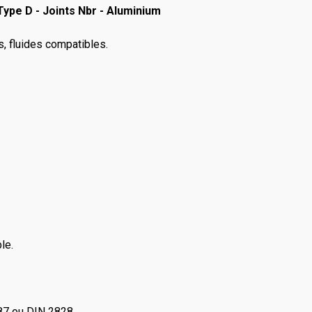
ype D - Joints Nbr - Aluminium
rs, fluides compatibles.
le.
87 ou DIN 2828.