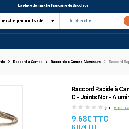
La place de marché Française du Bricolage
rds
Raccord à Cames
Raccords à Cames Aluminium
Raccord Rap
Raccord Rapide à Cam
D - Joints Nbr - Alum
Aucun a
(0)
9.68€ TTC
8.07€ HT