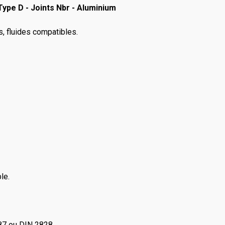
ype D - Joints Nbr - Aluminium
rs, fluides compatibles.
le.
87 ou DIN 2828.