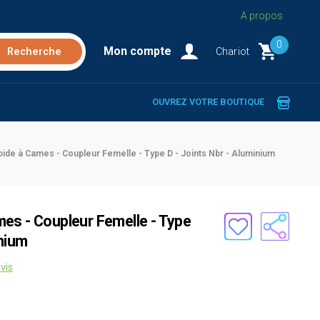
A propos
0
Mon compte
Chariot
OUVREZ VOTRE BOUTIQUE
ide à Cames - Coupleur Femelle - Type D - Joints Nbr - Aluminium
es - Coupleur Femelle - Type
inium
vis