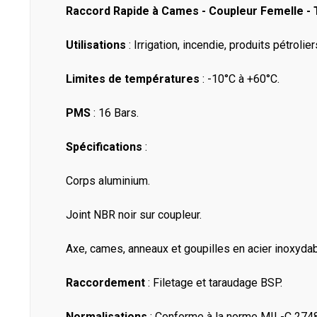
Raccord Rapide à Cames - Coupleur Femelle - T
Utilisations
: Irrigation, incendie, produits pétrolie
Limites de températures
: -10°C à +60°C.
PMS
: 16 Bars.
Spécifications
:
Corps aluminium.
Joint NBR noir sur coupleur.
Axe, cames, anneaux et goupilles en acier inoxydab
Raccordement
: Filetage et taraudage BSP.
Normalisations
: Conforme à la norme MIL-C 274