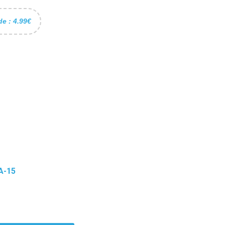
de : 4.99€
A-15