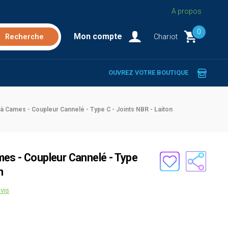
A propos
0
Mon compte
Chariot
OUVREZ VOTRE BOUTIQUE
à Cames - Coupleur Cannelé - Type C - Joints NBR - Laiton
es - Coupleur Cannelé - Type
n
vis