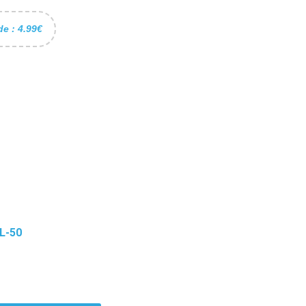
de : 4.99€
L-50