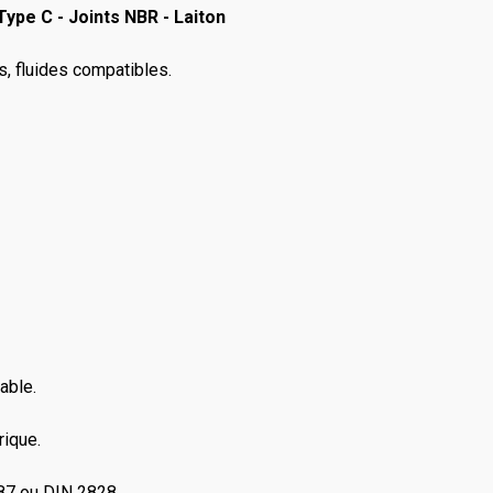
ype C - Joints NBR - Laiton
rs, fluides compatibles.
able.
rique.
87 ou DIN 2828.