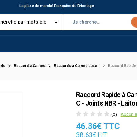
La place de marché Française du Bricolage
rds
Raccord à Cames
Raccords à Cames Laiton
Raccord Rapide 
Raccord Rapide à Cam
C - Joints NBR - Laito
Aucun a
(0)
46.36€ TTC
38.63€ HT