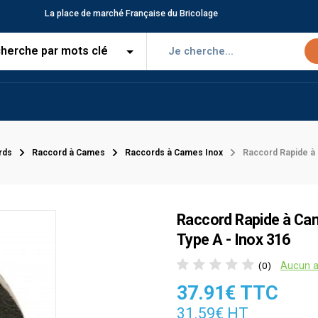
La place de marché Française du Bricolage
rds
Raccord à Cames
Raccords à Cames Inox
Raccord Rapide à 
Raccord Rapide à Cam
Type A - Inox 316
Aucun a
(0)
37.91€ TTC
31.59€ HT