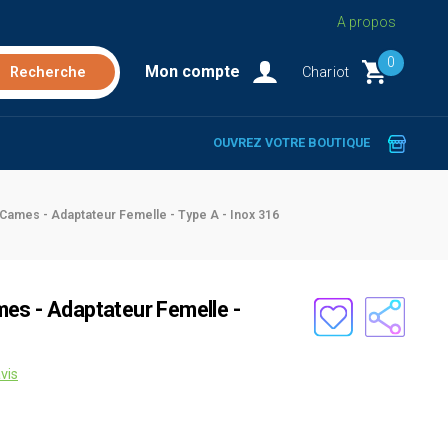
A propos
0
Mon compte
Chariot
OUVREZ VOTRE BOUTIQUE
Cames - Adaptateur Femelle - Type A - Inox 316
es - Adaptateur Femelle -
vis