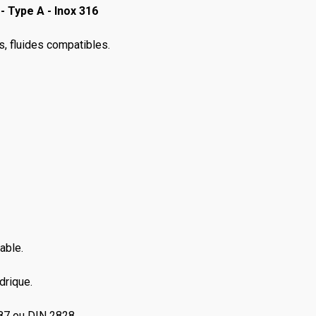
 Type A - Inox 316
rs, fluides compatibles.
able.
drique.
87 ou DIN 2828.