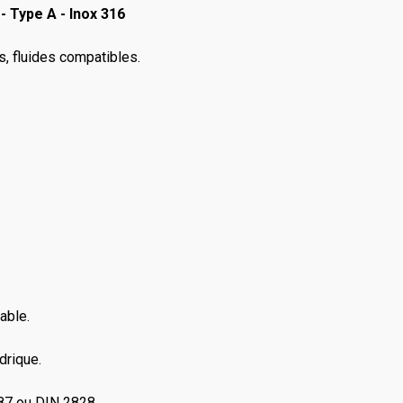
 Type A - Inox 316
rs, fluides compatibles.
able.
drique.
87 ou DIN 2828.