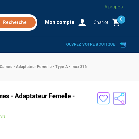
A propos
0
Mon compte
Chariot
OUVREZ VOTRE BOUTIQUE
Cames - Adaptateur Femelle - Type A - Inox 316
es - Adaptateur Femelle -
vis