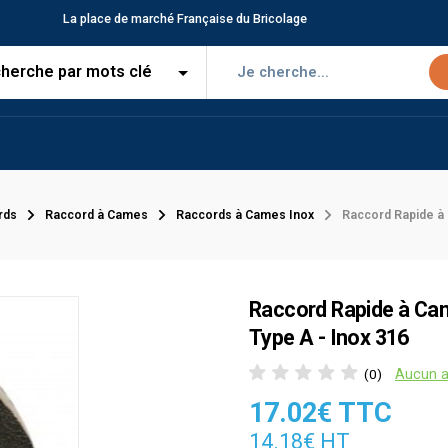
La place de marché Française du Bricolage
rds
Raccord à Cames
Raccords à Cames Inox
Raccord Rapide à 
Raccord Rapide à Cam
Type A - Inox 316
Aucun a
(0)
17.02€ TTC
14.18€ HT