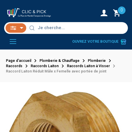
0
OUVREZ VOTRE BOUTIQUE
Page d'accueil
Plomberie & Chauffage
Plomberie
Raccords
Raccords Laiton
Raccords Laiton à Visser
Raccord Laiton Réduit Mâle x Femelle avec portée de joint