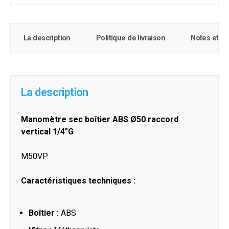
La description
Politique de livraison
Notes et c
La description
Manomètre sec boîtier ABS Ø50 raccord
vertical 1/4"G
M50VP
Caractéristiques te
chniques :
Boîtier :
ABS