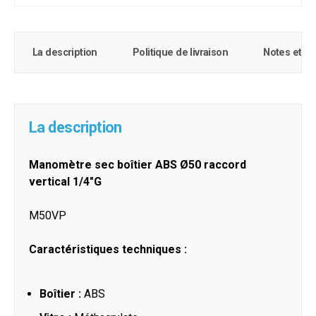
La description
Politique de livraison
Notes et c
La description
Manomètre sec boîtier ABS Ø50 raccord
vertical 1/4"G
M50VP
Caractéristiques te
chniques :
Boîtier :
ABS