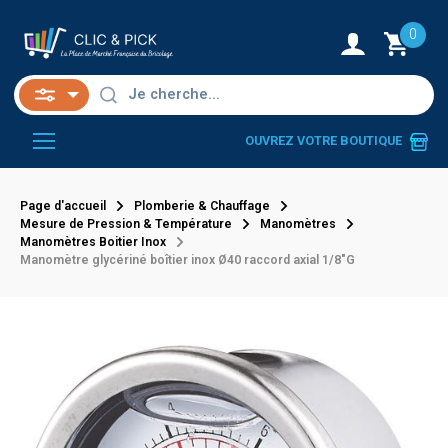
0
OUVREZ VOTRE BOUTIQUE
Page d'accueil
Plomberie & Chauffage
Mesure de Pression & Température
Manomètres
Manomètres Boitier Inox
Manomètre glycériné boîtier inox Ø40 raccord axial 1/8"G