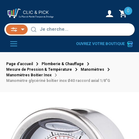
0
OUVREZ VOTRE BOUTIQUE
Page d'accueil
Plomberie & Chauffage
Mesure de Pression & Température
Manomètres
Manomètres Boitier Inox
Manomètre glycériné boîtier inox Ø40 raccord axial 1/8"G