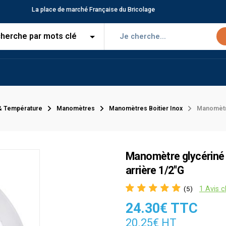
La place de marché Française du Bricolage
& Température
Manomètres
Manomètres Boitier Inox
Manomètre
Manomètre glycériné 
arrière 1/2"G
1 Avis c
(5)
24.30€ TTC
20.25€ HT