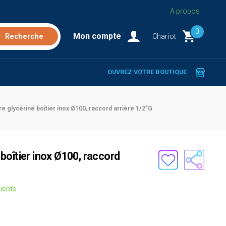
A propos
0
Mon compte
Chariot
OUVREZ VOTRE BOUTIQUE
 glycériné boîtier inox Ø100, raccord arrière 1/2"G
boîtier inox Ø100, raccord
lients