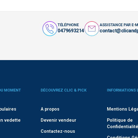
TÉLÉPHONE
ASSISTANCE PAR E-M
0479693214
contact@clicand
DU MOMENT
DÉCOUVREZ CLIC & PICK
INFORMATIONS 
pulaires
A propos
Mentions Lég
n vedette
Devenir vendeur
Politique de
Confidentialit
Contactez-nous
Conditions Gé