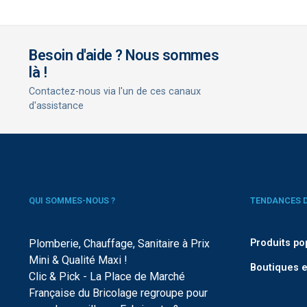
Besoin d'aide ? Nous sommes
là !
Contactez-nous via l'un de ces canaux
d'assistance
QUI SOMMES-NOUS ?
TENDANCES 
Plomberie, Chauffage, Sanitaire à Prix
Produits po
Mini & Qualité Maxi !
Boutiques e
Clic & Pick - La Place de Marché
Française du Bricolage regroupe pour