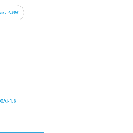
de : 4.99€
0AI-1.6